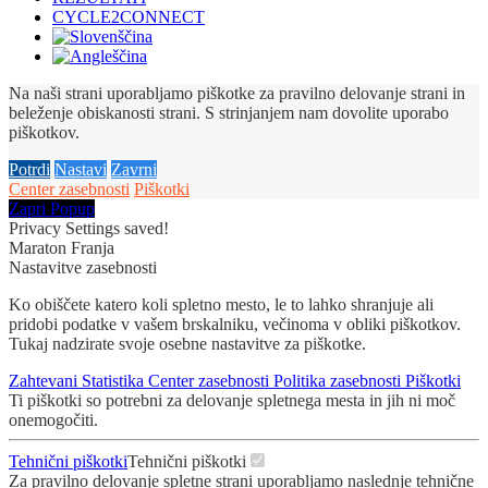
CYCLE2CONNECT
Na naši strani uporabljamo piškotke za pravilno delovanje strani in
beleženje obiskanosti strani. S strinjanjem nam dovolite uporabo
piškotkov.
Potrdi
Nastavi
Zavrni
Center zasebnosti
Piškotki
Zapri Popup
Privacy Settings saved!
Maraton Franja
Nastavitve zasebnosti
Ko obiščete katero koli spletno mesto, le to lahko shranjuje ali
pridobi podatke v vašem brskalniku, večinoma v obliki piškotkov.
Tukaj nadzirate svoje osebne nastavitve za piškotke.
Zahtevani
Statistika
Center zasebnosti
Politika zasebnosti
Piškotki
Ti piškotki so potrebni za delovanje spletnega mesta in jih ni moč
onemogočiti.
Tehnični piškotki
Tehnični piškotki
Za pravilno delovanje spletne strani uporabljamo naslednje tehnične