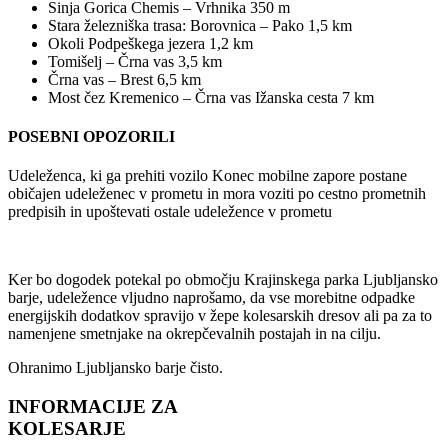
Sinja Gorica Chemis – Vrhnika 350 m
Stara železniška trasa: Borovnica – Pako 1,5 km
Okoli Podpeškega jezera 1,2 km
Tomišelj – Črna vas 3,5 km
Črna vas – Brest 6,5 km
Most čez Kremenico – Črna vas Ižanska cesta 7 km
POSEBNI OPOZORILI
Udeleženca, ki ga prehiti vozilo Konec mobilne zapore postane
običajen udeleženec v prometu in mora voziti po cestno prometnih
predpisih in upoštevati ostale udeležence v prometu
Ker bo dogodek potekal po območju Krajinskega parka Ljubljansko
barje, udeležence vljudno naprošamo, da vse morebitne odpadke
energijskih dodatkov spravijo v žepe kolesarskih dresov ali pa za to
namenjene smetnjake na okrepčevalnih postajah in na cilju.
Ohranimo Ljubljansko barje čisto.
INFORMACIJE ZA
KOLESARJE