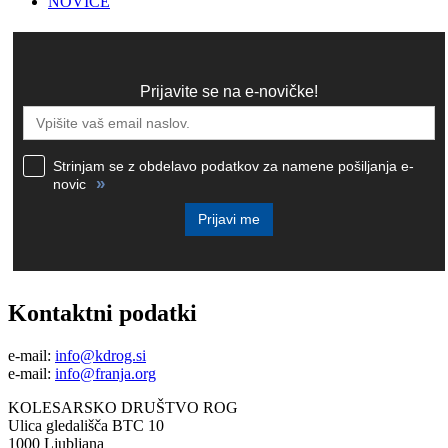
NOVICE
Prijavite se na e-novičke!
Strinjam se z obdelavo podatkov za namene pošiljanja e-
»
novic
Prijavi me
Kontaktni podatki
e-mail:
info@kdrog.si
e-mail:
info@franja.org
KOLESARSKO DRUŠTVO ROG
Ulica gledališča BTC 10
1000 Ljubljana