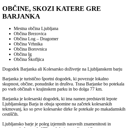
OBČINE, SKOZI KATERE GRE
BARJANKA
Mestna občina Ljubljana
Občina Brezovica
Občina Log – Dragomer
Občina Vrhnika
Občina Borovnica
Občina Ig
Občina Škofljica
Dogodek Barjanka ali Kolesarsko doživetje na Ljubljanskem barju
Barjanka je turistično športni dogodek, ki povezuje lokalno
skupnost, občine, ponudnike in društva. Trasa Barjanke bo potekala
po vseh občinah v krajinskem parku in bo dolga 77 km.
Barjanka je kolesarski dogodek, ki ima namen predstaviti lepote
Ljubljanskega Barja in obuja spomine na začetek kolesarskih
tekmovanj, ko so prve kolesarske dirke še potekale po makadamskih
cestiščih.
Ljubljansko barje je poleg izjemnih naravnih znamenitosti in