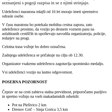
seznanjeni s pogoji razpisa in se z njimi strinjajo.
Udeleženci maratona mlajši od 16 let morajo imeti spremstvo
odrasle osebe.
V času maratona bo potekala mobilna cestna zapora, zato
udeležence prosimo, da vozijo po desnem voznem pasu na
asfaltiranih cestiščih in upoštevajo navodila organizatorja, policije,
redarjev na progi.
Celotna trasa vožnje bo dobro označena.
Zadnjega udeleženca se pričakuje na cilju ob 12.30.
Organizator vsakemu udeležencu zagotavlja spominsko medaljo.
Vsi udeleženci vozijo na lastno odgovornost.
POSEBNA POZORNOST
Čeprav se na cesti zahteva stalna previdnost, priporočamo pazljivo
in spretno vožnjo na vseh makadamskih odsekih:
Pot na Plešivico 2 km
Drenov Grič – Sinja Gorica 3,5 km