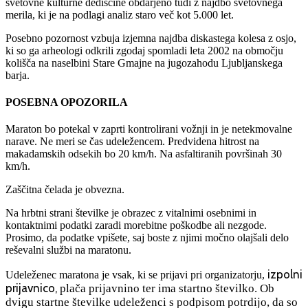
svetovne kulturne dediščine obdarjeno tudi z najdbo svetovnega
merila, ki je na podlagi analiz staro več kot 5.000 let.
Posebno pozornost vzbuja izjemna najdba diskastega kolesa z osjo,
ki so ga arheologi odkrili zgodaj spomladi leta 2002 na območju
kolišča na naselbini Stare Gmajne na jugozahodu Ljubljanskega
barja.
POSEBNA OPOZORILA
Maraton bo potekal v zaprti kontrolirani vožnji in je netekmovalne
narave. Ne meri se čas udeležencem. Predvidena hitrost na
makadamskih odsekih bo 20 km/h. Na asfaltiranih površinah 30
km/h.
Zaščitna čelada je obvezna.
Na hrbtni strani številke je obrazec z vitalnimi osebnimi in
kontaktnimi podatki zaradi morebitne poškodbe ali nezgode.
Prosimo, da podatke vpišete, saj boste z njimi močno olajšali delo
reševalni službi na maratonu.
izpolni
Udeleženec maratona je vsak, ki se prijavi pri organizatorju,
prijavnico,
plača prijavnino ter ima startno številko. Ob
dvigu startne številke udeleženci s podpisom potrdijo, da so