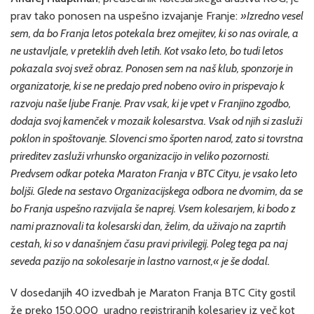
prav tako ponosen na uspešno izvajanje Franje:
»Izredno vesel
sem, da bo Franja letos potekala brez omejitev, ki so nas ovirale, a
ne ustavljale, v preteklih dveh letih. Kot vsako leto, bo tudi letos
pokazala svoj svež obraz. Ponosen sem na naš klub, sponzorje in
organizatorje, ki se ne predajo pred nobeno oviro in prispevajo k
razvoju naše ljube Franje. Prav vsak, ki je vpet v Franjino zgodbo,
dodaja svoj kamenček v mozaik kolesarstva. Vsak od njih si zasluži
poklon in spoštovanje. Slovenci smo športen narod, zato si tovrstna
prireditev zasluži vrhunsko organizacijo in veliko pozornosti.
Predvsem odkar poteka Maraton Franja v BTC Cityu, je vsako leto
boljši. Glede na sestavo Organizacijskega odbora ne dvomim, da se
bo Franja uspešno razvijala še naprej. Vsem kolesarjem, ki bodo z
nami praznovali ta kolesarski dan, želim, da uživajo na zaprtih
cestah, ki so v današnjem času pravi privilegij. Poleg tega pa naj
seveda pazijo na sokolesarje in lastno varnost,« je še dodal.
V dosedanjih 40 izvedbah je Maraton Franja BTC City gostil
že preko 150.000 uradno registriranih kolesarjev iz več kot