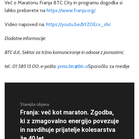
Več o Maratonu Franja BTC City in programu dogodka si
lahko preberete na
https://www.franja.org/
.
Video napoved na:
https://youtu.be/bYZ0Ecv_shc
Dodatne informacije:
BTC d.d., Sektor za tržno komuniciranje in odnose z javnostmi;
tel.: 01 585 13 00, e-pošta:
press.btc@btc.si
Sporočilo za medije
Starejša objava
Franja: več kot maraton. Zgodba,
ki z zmagovalno energijo povezuje
in navdihuje prijatelje kolesarstva
že 40 let