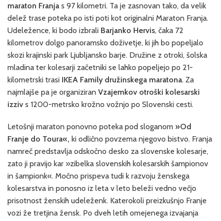
maraton Franja
s 97 kilometri. Ta je zasnovan tako, da velik
delež trase poteka po isti poti kot originalni Maraton Franja.
Udeležence, ki bodo izbrali
Barjanko Hervis
, čaka 72
kilometrov dolgo panoramsko doživetje, ki jih bo popeljalo
skozi krajinski park Ljubljansko barje. Družine z otroki, šolska
mladina ter kolesarji začetniki se lahko popeljejo po 21-
kilometrski trasi
IKEA Family družinskega maratona
. Za
najmlajše pa je organiziran
Vzajemkov otroški kolesarski
izziv
s 1200-metrsko krožno vožnjo po Slovenski cesti.
Letošnji maraton ponovno poteka pod sloganom
»Od
Franje do Toura«,
ki odlično povzema njegovo bistvo. Franja
namreč predstavlja odskočno desko za slovenske kolesarje,
zato ji pravijo kar »zibelka slovenskih kolesarskih šampionov
in šampionk«. Močno prispeva tudi k razvoju ženskega
kolesarstva in ponosno iz leta v leto beleži vedno večjo
prisotnost ženskih udeleženk. Katerokoli preizkušnjo Franje
vozi že tretjina žensk. Po dveh letih omejenega izvajanja