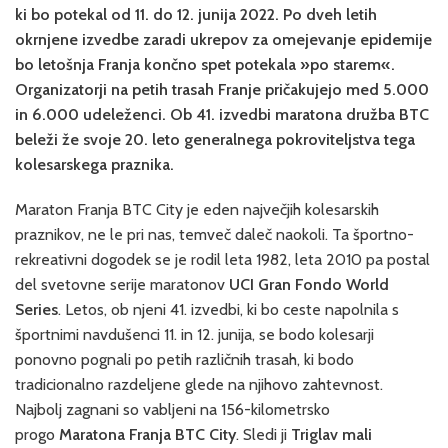
ki bo potekal od 11. do 12. junija 2022. Po dveh letih
okrnjene izvedbe zaradi ukrepov za omejevanje epidemije
bo letošnja Franja končno spet potekala »po starem«.
Organizatorji na petih trasah Franje pričakujejo med 5.000
in 6.000 udeleženci. Ob 41. izvedbi maratona družba BTC
beleži že svoje 20. leto generalnega pokroviteljstva tega
kolesarskega praznika.
Maraton Franja BTC City je eden največjih kolesarskih
praznikov, ne le pri nas, temveč daleč naokoli. Ta športno-
rekreativni dogodek se je rodil leta 1982, leta 2010 pa postal
del svetovne serije maratonov
UCI Gran Fondo World
Series
. Letos, ob njeni 41. izvedbi, ki bo ceste napolnila s
športnimi navdušenci 11. in 12. junija, se bodo kolesarji
ponovno pognali po petih različnih trasah, ki bodo
tradicionalno razdeljene glede na njihovo zahtevnost.
Najbolj zagnani so vabljeni na 156-kilometrsko
progo
Maratona Franja BTC City
. Sledi ji
Triglav mali