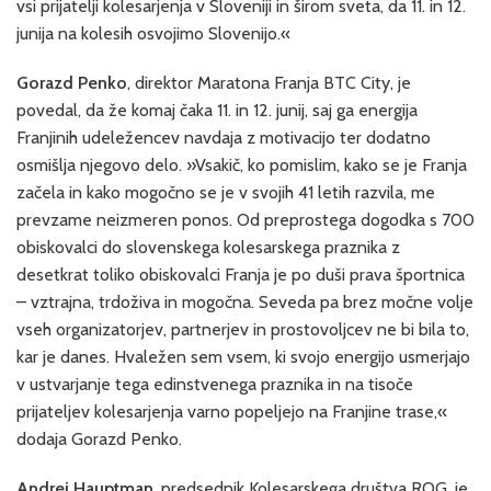
vsi prijatelji kolesarjenja v Sloveniji in širom sveta, da 11. in 12.
junija na kolesih osvojimo Slovenijo.«
Gorazd Penko
, direktor Maratona Franja BTC City, je
povedal, da že komaj čaka 11. in 12. junij, saj ga energija
Franjinih udeležencev navdaja z motivacijo ter dodatno
osmišlja njegovo delo. »Vsakič, ko pomislim, kako se je Franja
začela in kako mogočno se je v svojih 41 letih razvila, me
prevzame neizmeren ponos. Od preprostega dogodka s 700
obiskovalci do slovenskega kolesarskega praznika z
desetkrat toliko obiskovalci Franja je po duši prava športnica
– vztrajna, trdoživa in mogočna. Seveda pa brez močne volje
vseh organizatorjev, partnerjev in prostovoljcev ne bi bila to,
kar je danes. Hvaležen sem vsem, ki svojo energijo usmerjajo
v ustvarjanje tega edinstvenega praznika in na tisoče
prijateljev kolesarjenja varno popeljejo na Franjine trase,«
dodaja Gorazd Penko.
Andrej Hauptman
, predsednik Kolesarskega društva ROG, je