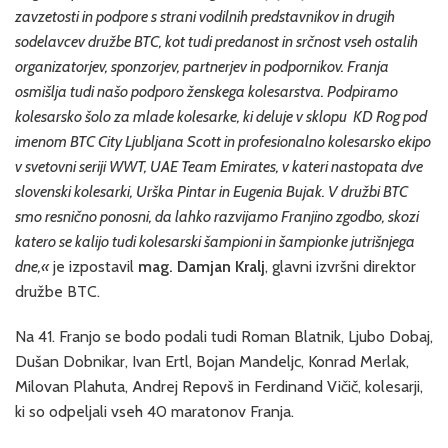
zavzetosti in podpore s strani vodilnih predstavnikov in drugih
sodelavcev družbe BTC, kot tudi predanost in srčnost vseh ostalih
organizatorjev, sponzorjev, partnerjev in podpornikov. Franja
osmišlja tudi našo podporo ženskega kolesarstva. Podpiramo
kolesarsko šolo za mlade kolesarke, ki deluje v sklopu KD Rog pod
imenom BTC City Ljubljana Scott in profesionalno kolesarsko ekipo
v svetovni seriji WWT, UAE Team Emirates, v kateri nastopata dve
slovenski kolesarki, Urška Pintar in Eugenia Bujak. V družbi BTC
smo resnično ponosni, da lahko razvijamo Franjino zgodbo, skozi
katero se kalijo tudi kolesarski šampioni in šampionke jutrišnjega
dne,«
je izpostavil
mag. Damjan Kralj
, glavni izvršni direktor
družbe BTC.
Na 41. Franjo se bodo podali tudi Roman Blatnik, Ljubo Dobaj,
Dušan Dobnikar, Ivan Ertl, Bojan Mandeljc, Konrad Merlak,
Milovan Plahuta, Andrej Repovš in Ferdinand Vičič, kolesarji,
ki so odpeljali vseh 40 maratonov Franja.