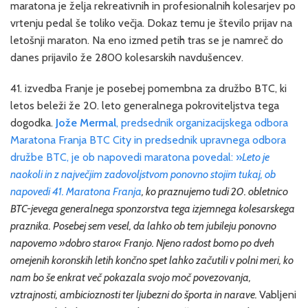
maratona je želja rekreativnih in profesionalnih kolesarjev po
vrtenju pedal še toliko večja. Dokaz temu je število prijav na
letošnji maraton. Na eno izmed petih tras se je namreč do
danes prijavilo že 2800 kolesarskih navdušencev.
41. izvedba Franje je posebej pomembna za družbo BTC, ki
letos beleži že 20. leto generalnega pokroviteljstva tega
dogodka.
Jože Mermal
, predsednik organizacijskega odbora
Maratona Franja BTC City in predsednik upravnega odbora
družbe BTC, je ob napovedi maratona povedal: »
Leto je
naokoli in z največjim zadovoljstvom ponovno stojim tukaj, ob
napovedi 41. Maratona Franja
, ko praznujemo tudi 20. obletnico
BTC-jevega generalnega sponzorstva tega izjemnega kolesarskega
praznika. Posebej sem vesel, da lahko ob tem jubileju ponovno
napovemo »dobro staro« Franjo. Njeno radost bomo po dveh
omejenih koronskih letih končno spet lahko začutili v polni meri, ko
nam bo še enkrat več pokazala svojo moč povezovanja,
vztrajnosti, ambicioznosti ter ljubezni do športa in narave.
Vabljeni