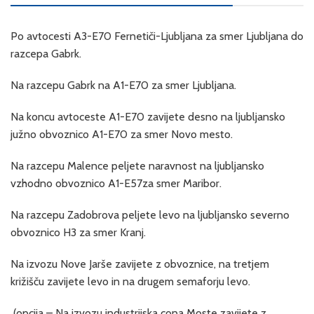
Po avtocesti A3-E70 Fernetiči-Ljubljana za smer Ljubljana do
razcepa Gabrk.
Na razcepu Gabrk na A1-E70 za smer Ljubljana.
Na koncu avtoceste A1-E70 zavijete desno na ljubljansko
južno obvoznico A1-E70 za smer Novo mesto.
Na razcepu Malence peljete naravnost na ljubljansko
vzhodno obvoznico A1-E57za smer Maribor.
Na razcepu Zadobrova peljete levo na ljubljansko severno
obvoznico H3 za smer Kranj.
Na izvozu Nove Jarše zavijete z obvoznice, na tretjem
križišču zavijete levo in na drugem semaforju levo.
(opcija – Na izvozu industrijska cona Moste zavijete z