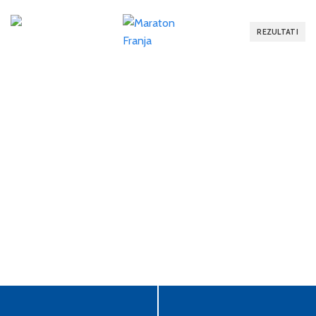
REZULTATI
DVIG ŠTEVILK
NLB BARJANKA