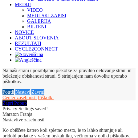
MEDIJI
VIDEO
MEDIJSKI ZAPISI
GALERIJA
BILTENI
NOVICE
ABOUT SLOVENIA
REZULTATI
CYCLE2CONNECT
Na naši strani uporabljamo piškotke za pravilno delovanje strani in
beleženje obiskanosti strani. S strinjanjem nam dovolite uporabo
piškotkov.
Potrdi
Nastavi
Zavrni
Center zasebnosti
Piškotki
Zapri Popup
Privacy Settings saved!
Maraton Franja
Nastavitve zasebnosti
Ko obiščete katero koli spletno mesto, le to lahko shranjuje ali
pridobi podatke v vašem brskalniku, večinoma v obliki piškotkov.