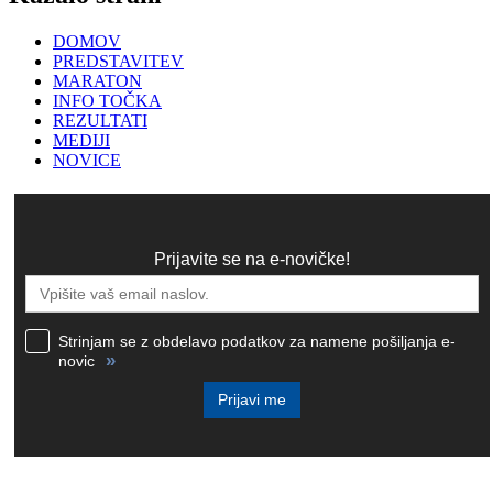
DOMOV
PREDSTAVITEV
MARATON
INFO TOČKA
REZULTATI
MEDIJI
NOVICE
Prijavite se na e-novičke!
Strinjam se z obdelavo podatkov za namene pošiljanja e-
»
novic
Prijavi me