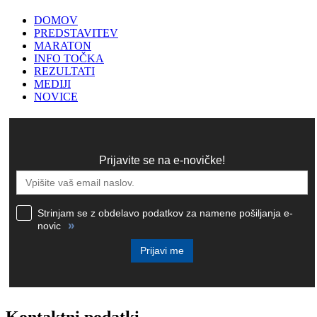
DOMOV
PREDSTAVITEV
MARATON
INFO TOČKA
REZULTATI
MEDIJI
NOVICE
Prijavite se na e-novičke!
Strinjam se z obdelavo podatkov za namene pošiljanja e-
»
novic
Prijavi me
Kontaktni podatki