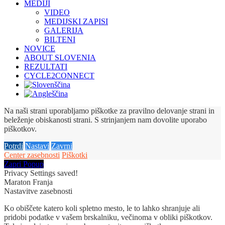
MEDIJI
VIDEO
MEDIJSKI ZAPISI
GALERIJA
BILTENI
NOVICE
ABOUT SLOVENIA
REZULTATI
CYCLE2CONNECT
Na naši strani uporabljamo piškotke za pravilno delovanje strani in
beleženje obiskanosti strani. S strinjanjem nam dovolite uporabo
piškotkov.
Potrdi
Nastavi
Zavrni
Center zasebnosti
Piškotki
Zapri Popup
Privacy Settings saved!
Maraton Franja
Nastavitve zasebnosti
Ko obiščete katero koli spletno mesto, le to lahko shranjuje ali
pridobi podatke v vašem brskalniku, večinoma v obliki piškotkov.