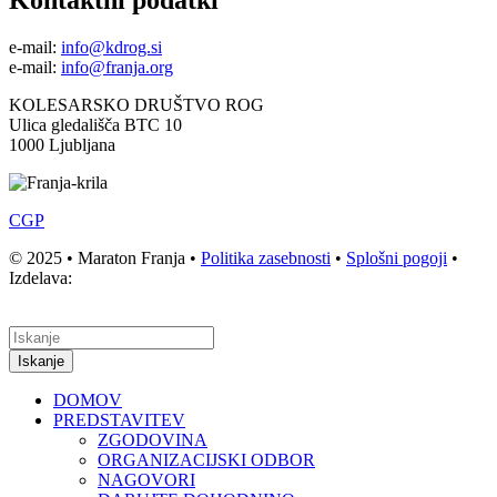
e-mail:
info@kdrog.si
e-mail:
info@franja.org
KOLESARSKO DRUŠTVO ROG
Ulica gledališča BTC 10
1000 Ljubljana
CGP
© 2025 • Maraton Franja •
Politika zasebnosti
•
Splošni pogoji
•
Izdelava:
Iskanje
DOMOV
PREDSTAVITEV
ZGODOVINA
ORGANIZACIJSKI ODBOR
NAGOVORI