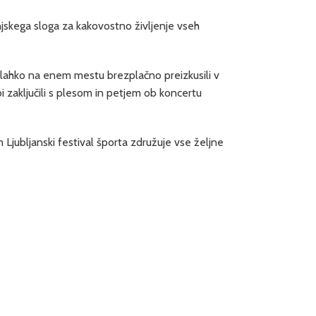
jskega sloga za kakovostno življenje vseh
e lahko na enem mestu brezplačno preizkusili v
žbi zaključili s plesom in petjem ob koncertu
 Ljubljanski festival športa združuje vse željne