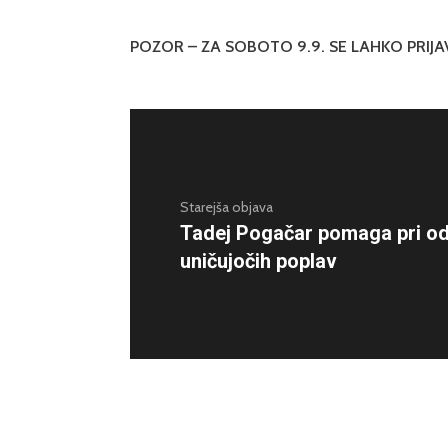
POZOR – ZA SOBOTO 9.9. SE LAHKO PRIJAVI
Starejša objava
Tadej Pogačar pomaga pri od
uničujočih poplav