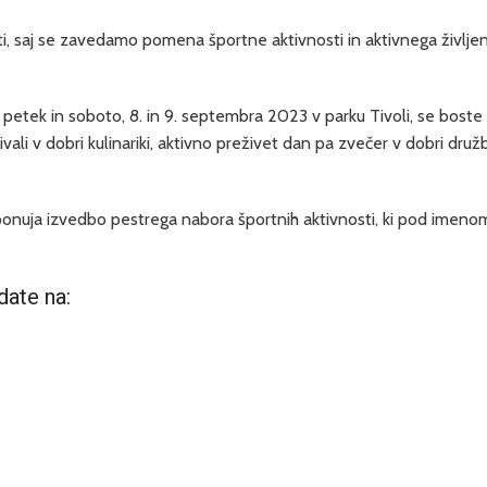
i, saj se zavedamo pomena športne aktivnosti in aktivnega življen
v petek in soboto, 8. in 9. septembra 2023 v parku Tivoli, se bost
živali v dobri kulinariki, aktivno preživet dan pa zvečer v dobri dru
 ponuja izvedbo pestrega nabora športnih aktivnosti, ki pod imenom
date na: