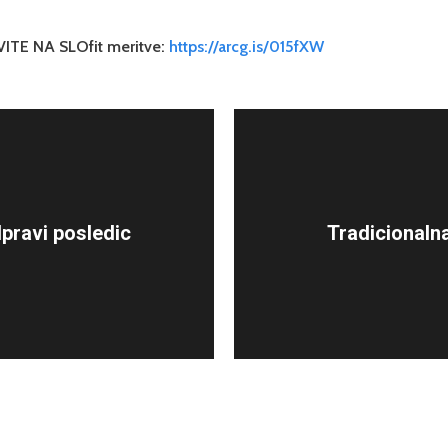
TE NA SLOfit meritve:
https://arcg.is/015fXW
pravi posledic
Tradicionaln