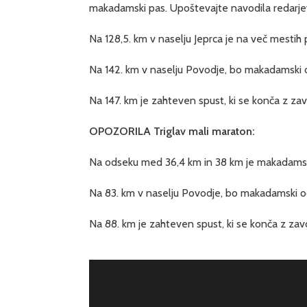
makadamski pas. Upoštevajte navodila redarjev i
Na 128,5. km v naselju Jeprca je na več mestih
Na 142. km v naselju Povodje, bo makadamski od
Na 147. km je zahteven spust, ki se konča z z
OPOZORILA Triglav mali maraton:
Na odseku med 36,4 km in 38 km je makadamsk
Na 83. km v naselju Povodje, bo makadamski ods
Na 88. km je zahteven spust, ki se konča z za