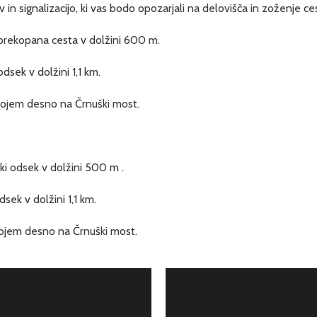
n signalizacijo, ki vas bodo opozarjali na delovišča in zoženje ce
 prekopana cesta v dolžini 600 m.
sek v dolžini 1,1 km.
avojem desno na Črnuški most.
i odsek v dolžini 500 m .
ek v dolžini 1,1 km.
vojem desno na Črnuški most.