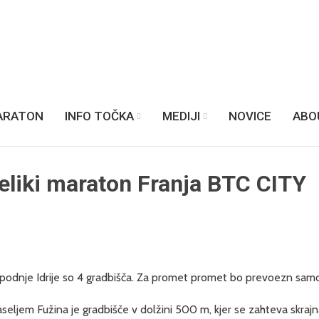
ARATON
INFO TOČKA
MEDIJI
NOVICE
ABO
eliki maraton Franja BTC CITY
Spodnje Idrije so 4 gradbišča. Za promet promet bo prevoezn samo
eljem Fužina je gradbišče v dolžini 500 m, kjer se zahteva skra