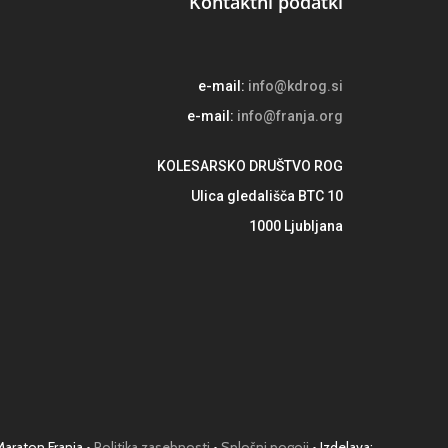
Kontaktni podatki
e-mail:
info@kdrog.si
e-mail:
info@franja.org
KOLESARSKO DRUŠTVO ROG
Ulica gledališča BTC 10
1000 Ljubljana
Maraton Franja •
Politika zasebnosti
•
Splošni pogoji
• Izdelava: