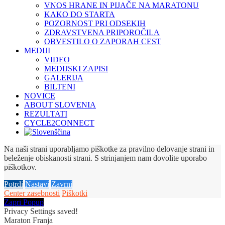
VNOS HRANE IN PIJAČE NA MARATONU
KAKO DO STARTA
POZORNOST PRI ODSEKIH
ZDRAVSTVENA PRIPOROČILA
OBVESTILO O ZAPORAH CEST
MEDIJI
VIDEO
MEDIJSKI ZAPISI
GALERIJA
BILTENI
NOVICE
ABOUT SLOVENIA
REZULTATI
CYCLE2CONNECT
Na naši strani uporabljamo piškotke za pravilno delovanje strani in
beleženje obiskanosti strani. S strinjanjem nam dovolite uporabo
piškotkov.
Potrdi
Nastavi
Zavrni
Center zasebnosti
Piškotki
Zapri Popup
Privacy Settings saved!
Maraton Franja