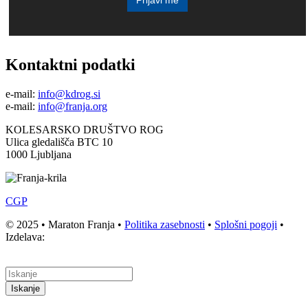
Prijavi me
Kontaktni podatki
e-mail:
info@kdrog.si
e-mail:
info@franja.org
KOLESARSKO DRUŠTVO ROG
Ulica gledališča BTC 10
1000 Ljubljana
CGP
© 2025 • Maraton Franja •
Politika zasebnosti
•
Splošni pogoji
•
Izdelava:
Iskanje