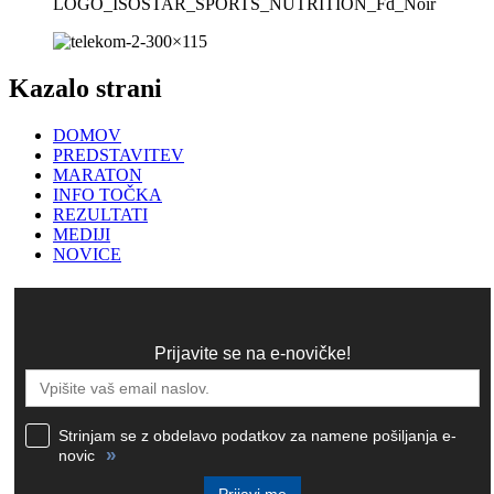
Kazalo strani
DOMOV
PREDSTAVITEV
MARATON
INFO TOČKA
REZULTATI
MEDIJI
NOVICE
Prijavite se na e-novičke!
Strinjam se z obdelavo podatkov za namene pošiljanja e-
»
novic