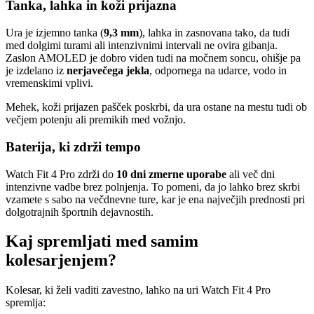
Tanka, lahka in koži prijazna
Ura je izjemno tanka (
9,3 mm
), lahka in zasnovana tako, da tudi
med dolgimi turami ali intenzivnimi intervali ne ovira gibanja.
Zaslon AMOLED je dobro viden tudi na močnem soncu, ohišje pa
je izdelano iz
nerjavečega jekla
, odpornega na udarce, vodo in
vremenskimi vplivi.
Mehek, koži prijazen pašček poskrbi, da ura ostane na mestu tudi ob
večjem potenju ali premikih med vožnjo.
Baterija, ki zdrži tempo
Watch Fit 4 Pro zdrži do
10 dni zmerne uporabe
ali več dni
intenzivne vadbe brez polnjenja. To pomeni, da jo lahko brez skrbi
vzamete s sabo na večdnevne ture, kar je ena največjih prednosti pri
dolgotrajnih športnih dejavnostih.
Kaj spremljati med samim
kolesarjenjem?
Kolesar, ki želi vaditi zavestno, lahko na uri Watch Fit 4 Pro
spremlja: