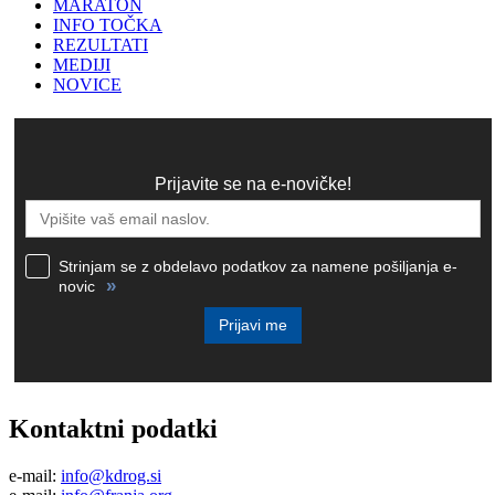
MARATON
INFO TOČKA
REZULTATI
MEDIJI
NOVICE
Prijavite se na e-novičke!
Strinjam se z obdelavo podatkov za namene pošiljanja e-
»
novic
Prijavi me
Kontaktni podatki
e-mail:
info@kdrog.si