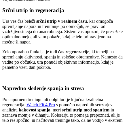
Srčni utrip in regeneracija
Ura ves čas beleži
srčni utrip v realnem času
, kar omogoča
spremljanje napora in treniranje po območjih, se pravi od
vzdržljivostnega do anaerobnega. Sistem vas opozori, če presežete
optimalno mejo, ali vam pokaže, kdaj je telo pripravljeno na
močnejši napor.
Zelo uporabna funkcija je tudi
čas regeneracije
, ki temelji na
spremljanju aktivnosti, spanja in splošne obremenitve. Namesto da
vadite po občutku, ura ponudi objektivno informacijo, kdaj je
pametno vzeti dan počitka.
Napredno sledenje spanja in stresa
Po napornem treningu ali dolgi turi je ključna kvalitetna
regeneracija.
Watch Fit 4 Pro
s pomočjo naprednih senzorjev
analizira
kakovost spanja
, meri
srčni utrip med spanjem
in
zaznava motnje v dihanju. Kolesarju to pomaga prepoznati, ali je
telo res spočito, in načrtovati treninge tako, da ne vodijo v ekstrem.