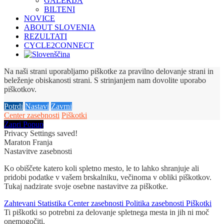
GALERIJA
BILTENI
NOVICE
ABOUT SLOVENIA
REZULTATI
CYCLE2CONNECT
Na naši strani uporabljamo piškotke za pravilno delovanje strani in
beleženje obiskanosti strani. S strinjanjem nam dovolite uporabo
piškotkov.
Potrdi
Nastavi
Zavrni
Center zasebnosti
Piškotki
Zapri Popup
Privacy Settings saved!
Maraton Franja
Nastavitve zasebnosti
Ko obiščete katero koli spletno mesto, le to lahko shranjuje ali
pridobi podatke v vašem brskalniku, večinoma v obliki piškotkov.
Tukaj nadzirate svoje osebne nastavitve za piškotke.
Zahtevani
Statistika
Center zasebnosti
Politika zasebnosti
Piškotki
Ti piškotki so potrebni za delovanje spletnega mesta in jih ni moč
onemogočiti.