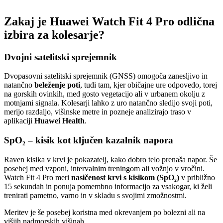
Zakaj je Huawei Watch Fit 4 Pro odlična
izbira za kolesarje?
Dvojni satelitski sprejemnik
Dvopasovni satelitski sprejemnik (GNSS) omogoča zanesljivo in
natančno
beleženje poti
, tudi tam, kjer običajne ure odpovedo, torej
na gorskih ovinkih, med gosto vegetacijo ali v urbanem okolju z
motnjami signala. Kolesarji lahko z uro natančno sledijo svoji poti,
merijo razdaljo, višinske metre in pozneje analizirajo traso v
aplikaciji
Huawei Health
.
SpO₂ – kisik kot ključen kazalnik napora
Raven kisika v krvi je pokazatelj, kako dobro telo prenaša napor. Še
posebej med vzponi, intervalnim treningom ali vožnjo v vročini.
Watch Fit 4 Pro meri
nasičenost krvi s kisikom (SpO₂)
v približno
15 sekundah in ponuja pomembno informacijo za vsakogar, ki želi
trenirati pametno, varno in v skladu s svojimi zmožnostmi.
Meritev je še posebej koristna med okrevanjem po bolezni ali na
višjih nadmorskih višinah.