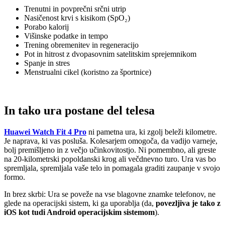
Trenutni in povprečni srčni utrip
Nasičenost krvi s kisikom (SpO₂)
Porabo kalorij
Višinske podatke in tempo
Trening obremenitev in regeneracijo
Pot in hitrost z dvopasovnim satelitskim sprejemnikom
Spanje in stres
Menstrualni cikel (koristno za športnice)
In tako ura postane del telesa
Huawei Watch Fit 4 Pro
ni pametna ura, ki zgolj beleži kilometre.
Je naprava, ki vas posluša. Kolesarjem omogoča, da vadijo varneje,
bolj premišljeno in z večjo učinkovitostjo. Ni pomembno, ali greste
na 20-kilometrski popoldanski krog ali večdnevno turo. Ura vas bo
spremljala, spremljala vaše telo in pomagala graditi zaupanje v svojo
formo.
In brez skrbi: Ura se poveže na vse blagovne znamke telefonov, ne
glede na operacijski sistem, ki ga uporablja (da,
povezljiva je tako z
iOS kot tudi Android operacijskim sistemom
).