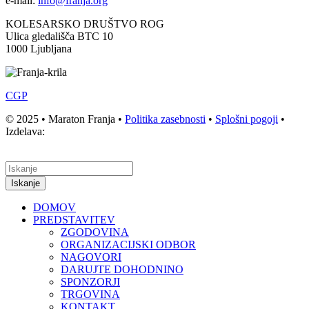
e-mail:
info@franja.org
KOLESARSKO DRUŠTVO ROG
Ulica gledališča BTC 10
1000 Ljubljana
CGP
© 2025 • Maraton Franja •
Politika zasebnosti
•
Splošni pogoji
•
Izdelava:
Iskanje
DOMOV
PREDSTAVITEV
ZGODOVINA
ORGANIZACIJSKI ODBOR
NAGOVORI
DARUJTE DOHODNINO
SPONZORJI
TRGOVINA
KONTAKT